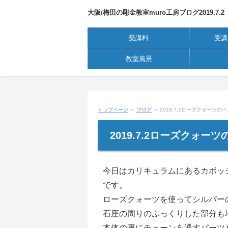
大阪/梅田の彫金教室muro工房ブログ2019.7.2
受講料
受講
教室風景
トップページ
＞
ブログ
＞ 2019.7.2ローズクオーツの
2019.7.2ローズクォー
今日はカリキュラムにあるカボッ
です。
ローズクォーツを使ってシルバー
石座の周りのぷっくりした部分も
本体の裏にチェーンを通すパーツ