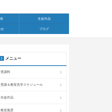
講座
生徒作品
わせ
ブログ
メニュー
受講料
受講＆教室見学スケジュール
生徒作品
教室風景