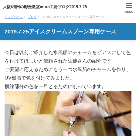
大阪/梅田の彫金教室muro工房ブログ2019.7.25
MENU
トップページ
＞
ブログ
＞ 2019.7.25アイスクリームスプーン専用ケース
受講料
2019.7.25アイスクリームスプーン専用ケース
受講スケジュール
今日は以前ご紹介した水風船のチャームをピアスにして色
結婚指輪手作り体験
を付けてほしいと依頼された生徒さんの紹介です。
1日体験講座
ご要望に応えるためにもう一つ水風船のチャームを作り、
UV樹脂で色を付けてみました。
生徒作品
横線部分の色を一旦とるために削っています。
教室風景
教室案内
講師紹介