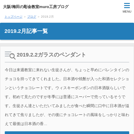
大阪/梅田の彫金教室muro工房ブログ
MENU
トップページ
＞
ブログ
＞ 2019.2月
受講料
2019.2月記事一覧
受講スケジュール
結婚指輪手作り体験
2019.2.2ガラスのペンダント
1日体験講座
今日は来週教室に来れない生徒さんが、ちょっと早めにバレンタインの
チョコを持ってきてくれました。日本酒や焼酎が入った和酒セレクショ
生徒作品
ンというチョコレートです。ウィスキーボンボンの日本酒版らしいで
す。初めて見たのですが冬季には普通にスーパーで売っているそうで
教室風景
す。生徒さん達といただいてみましたが食べた瞬間に口中に日本酒が溢
教室案内
れてきて焦りましたが、その後にチョコレートの風味をしっかりと味わ
えて最後は日本酒の香...
講師紹介