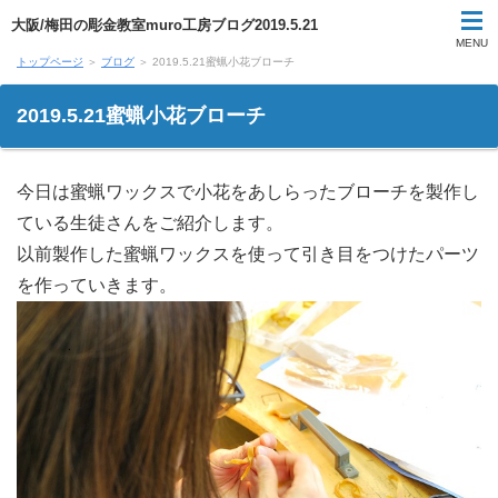
大阪/梅田の彫金教室muro工房ブログ2019.5.21
MENU
トップページ
＞
ブログ
＞ 2019.5.21蜜蝋小花ブローチ
受講料
2019.5.21蜜蝋小花ブローチ
受講スケジュール
今日は蜜蝋ワックスで小花をあしらったブローチを製作し
結婚指輪手作り体験
ている生徒さんをご紹介します。
1日体験講座
以前製作した蜜蝋ワックスを使って引き目をつけたパーツ
を作っていきます。
生徒作品
教室風景
教室案内
講師紹介